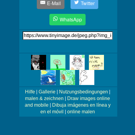
E-Mail
Twitter
WhatsApp
Link
auf's
Bild
Mehr
Bilder!
Hilfe
|
Gallerie
|
Nutzungsbedingungen
|
malen & zeichnen
|
Draw images online
and mobile
|
Dibuja imágenes en línea y
en el móvil
|
online malen