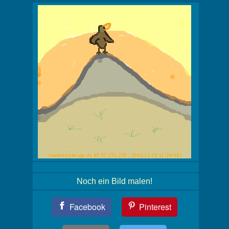
Noch ein Bild malen!
Teil
Facebook
Pinterest
Dein
Bild!