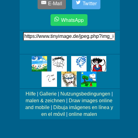
E-Mail
Twitter
WhatsApp
Link
auf's
Bild
Mehr
Bilder!
Hilfe
|
Gallerie
|
Nutzungsbedingungen
|
malen & zeichnen
|
Draw images online
and mobile
|
Dibuja imágenes en línea y
en el móvil
|
online malen