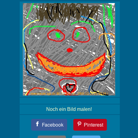
Noch ein Bild malen!
Teil
Facebook
Pinterest
Dein
Bild!