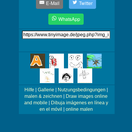
E-Mail
Twitter
WhatsApp
Link
auf's
Bild
Mehr
Bilder!
Hilfe
|
Gallerie
|
Nutzungsbedingungen
|
malen & zeichnen
|
Draw images online
and mobile
|
Dibuja imágenes en línea y
en el móvil
|
online malen