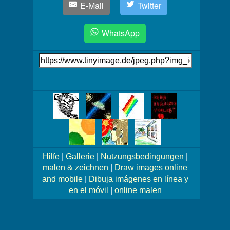
E-Mail
Twitter
WhatsApp
Link
auf's
Bild
Mehr
Bilder!
Hilfe
|
Gallerie
|
Nutzungsbedingungen
|
malen & zeichnen
|
Draw images online
and mobile
|
Dibuja imágenes en línea y
en el móvil
|
online malen