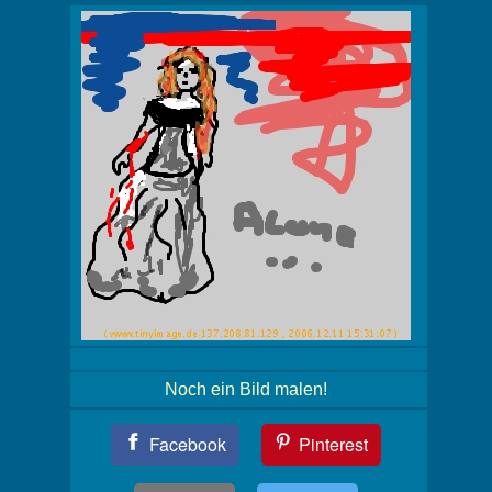
Noch ein Bild malen!
Teil
Facebook
Pinterest
Dein
Bild!