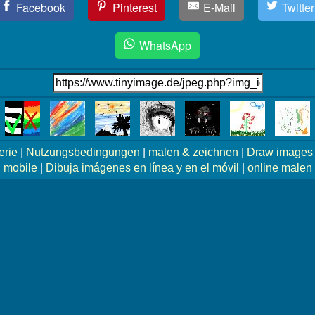
Facebook
Pinterest
E-Mail
Twitter
WhatsApp
erie
|
Nutzungsbedingungen
|
malen & zeichnen
|
Draw images 
mobile
|
Dibuja imágenes en línea y en el móvil
|
online malen