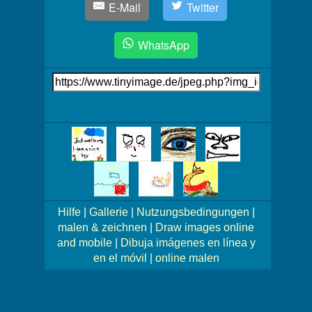
E-Mail
Twitter
WhatsApp
Link
auf's
Bild
Mehr
Bilder!
Hilfe
|
Gallerie
|
Nutzungsbedingungen
|
malen & zeichnen
|
Draw images online
and mobile
|
Dibuja imágenes en línea y
en el móvil
|
online malen