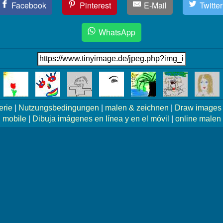
Facebook
Pinterest
E-Mail
Twitter
WhatsApp
erie
|
Nutzungsbedingungen
|
malen & zeichnen
|
Draw images 
mobile
|
Dibuja imágenes en línea y en el móvil
|
online malen