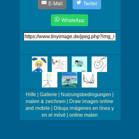
E-Mail
Twitter
WhatsApp
Link
auf's
Bild
Mehr
Bilder!
Hilfe
|
Gallerie
|
Nutzungsbedingungen
|
malen & zeichnen
|
Draw images online
and mobile
|
Dibuja imágenes en línea y
en el móvil
|
online malen