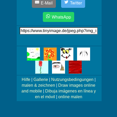
E-Mail
Twitter
WhatsApp
Link
auf's
Bild
Mehr
Bilder!
Hilfe
|
Gallerie
|
Nutzungsbedingungen
|
malen & zeichnen
|
Draw images online
and mobile
|
Dibuja imágenes en línea y
en el móvil
|
online malen