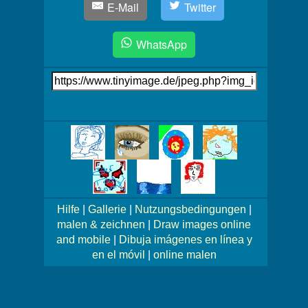
E-Mail
Twitter
WhatsApp
Link
auf's
Bild
Mehr
Bilder!
Hilfe
|
Gallerie
|
Nutzungsbedingungen
|
malen & zeichnen
|
Draw images online
and mobile
|
Dibuja imágenes en línea y
en el móvil
|
online malen