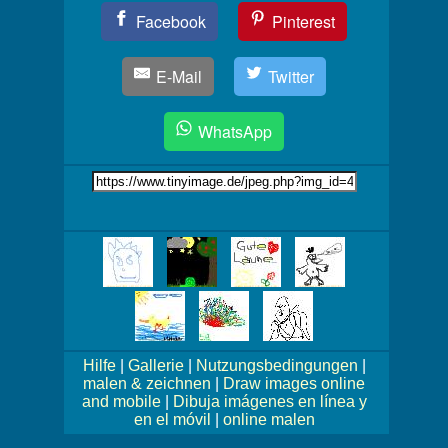
Teil
Facebook
Pinterest
Dein
Bild!
E-Mail
Twitter
WhatsApp
Link
auf's
Bild
Mehr
Bilder!
Hilfe
|
Gallerie
|
Nutzungsbedingungen
|
malen & zeichnen
|
Draw images online
and mobile
|
Dibuja imágenes en línea y
en el móvil
|
online malen