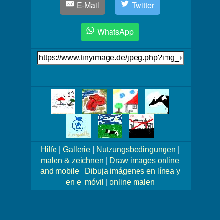
E-Mail
Twitter
WhatsApp
Link
auf's
Bild
Mehr
Bilder!
Hilfe
|
Gallerie
|
Nutzungsbedingungen
|
malen & zeichnen
|
Draw images online
and mobile
|
Dibuja imágenes en línea y
en el móvil
|
online malen