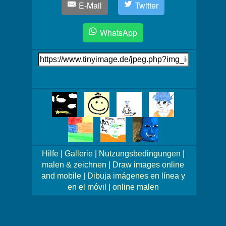
E-Mail
Twitter
WhatsApp
Link
auf's
Bild
Mehr
Bilder!
Hilfe
|
Gallerie
|
Nutzungsbedingungen
|
malen & zeichnen
|
Draw images online
and mobile
|
Dibuja imágenes en línea y
en el móvil
|
online malen