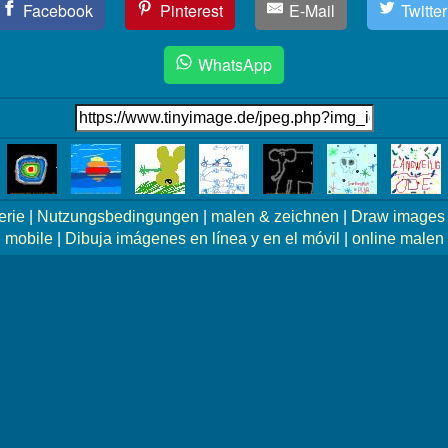
Facebook
Pinterest
E-Mail
Twitter
WhatsApp
erie
|
Nutzungsbedingungen
|
malen & zeichnen
|
Draw images 
mobile
|
Dibuja imágenes en línea y en el móvil
|
online malen