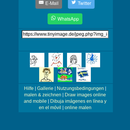
E-Mail
Twitter
WhatsApp
Link
auf's
Bild
Mehr
Bilder!
Hilfe
|
Gallerie
|
Nutzungsbedingungen
|
malen & zeichnen
|
Draw images online
and mobile
|
Dibuja imágenes en línea y
en el móvil
|
online malen