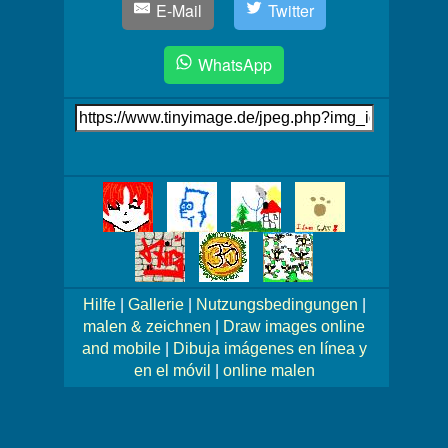
E-Mail
Twitter
WhatsApp
Link
auf's
Bild
Mehr
Bilder!
Hilfe
|
Gallerie
|
Nutzungsbedingungen
|
malen & zeichnen
|
Draw images online
and mobile
|
Dibuja imágenes en línea y
en el móvil
|
online malen