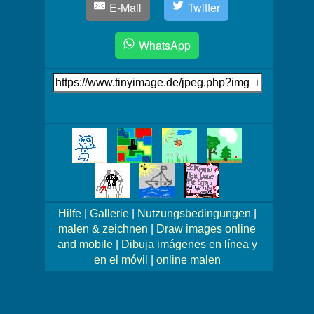
E-Mail
Twitter
WhatsApp
Link
auf's
Bild
Mehr
Bilder!
Hilfe
|
Gallerie
|
Nutzungsbedingungen
|
malen & zeichnen
|
Draw images online
and mobile
|
Dibuja imágenes en línea y
en el móvil
|
online malen