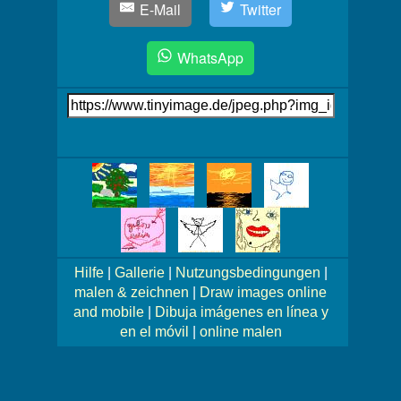
E-Mail
Twitter
WhatsApp
Link
auf's
Bild
Mehr
Bilder!
Hilfe
|
Gallerie
|
Nutzungsbedingungen
|
malen & zeichnen
|
Draw images online
and mobile
|
Dibuja imágenes en línea y
en el móvil
|
online malen