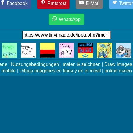
Facebook
Pinterest
E-Mail
Twitter
WhatsApp
erie
|
Nutzungsbedingungen
|
malen & zeichnen
|
Draw images 
mobile
|
Dibuja imágenes en línea y en el móvil
|
online malen