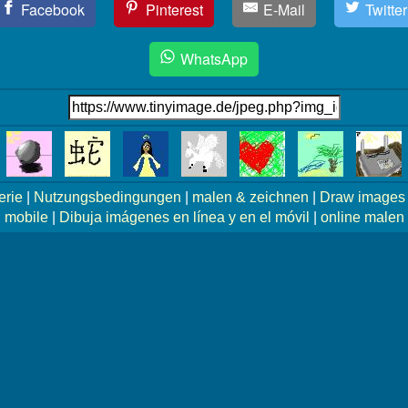
Facebook
Pinterest
E-Mail
Twitter
WhatsApp
erie
|
Nutzungsbedingungen
|
malen & zeichnen
|
Draw images 
mobile
|
Dibuja imágenes en línea y en el móvil
|
online malen