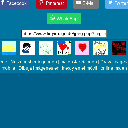
Facebook
Pinterest
E-Mail
Twitter
WhatsApp
erie
|
Nutzungsbedingungen
|
malen & zeichnen
|
Draw images 
mobile
|
Dibuja imágenes en línea y en el móvil
|
online malen