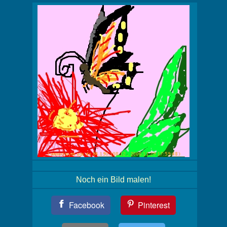
Noch ein Bild malen!
Teil
Facebook
Pinterest
Dein
Bild!