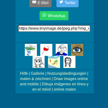
E-Mail
Twitter
WhatsApp
Link
auf's
Bild
Mehr
Bilder!
Hilfe
|
Gallerie
|
Nutzungsbedingungen
|
malen & zeichnen
|
Draw images online
and mobile
|
Dibuja imágenes en línea y
en el móvil
|
online malen