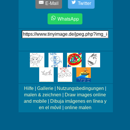
E-Mail
Twitter
WhatsApp
Link
auf's
Bild
Mehr
Bilder!
Hilfe
|
Gallerie
|
Nutzungsbedingungen
|
malen & zeichnen
|
Draw images online
and mobile
|
Dibuja imágenes en línea y
en el móvil
|
online malen