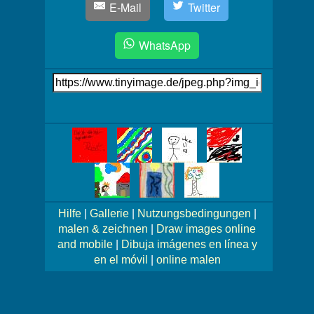
E-Mail
Twitter
WhatsApp
Link
auf's
Bild
Mehr
Bilder!
Hilfe
|
Gallerie
|
Nutzungsbedingungen
|
malen & zeichnen
|
Draw images online
and mobile
|
Dibuja imágenes en línea y
en el móvil
|
online malen