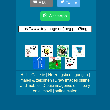
E-Mail
Twitter
WhatsApp
Link
auf's
Bild
Mehr
Bilder!
Hilfe
|
Gallerie
|
Nutzungsbedingungen
|
malen & zeichnen
|
Draw images online
and mobile
|
Dibuja imágenes en línea y
en el móvil
|
online malen