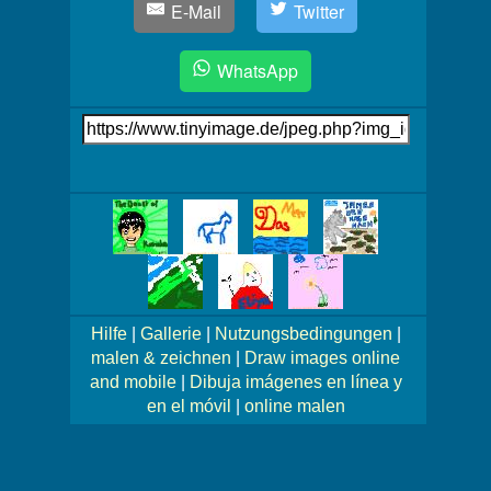
E-Mail
Twitter
WhatsApp
Link
auf's
Bild
Mehr
Bilder!
Hilfe
|
Gallerie
|
Nutzungsbedingungen
|
malen & zeichnen
|
Draw images online
and mobile
|
Dibuja imágenes en línea y
en el móvil
|
online malen