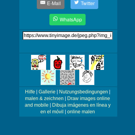
E-Mail
Twitter
WhatsApp
Link
auf's
Bild
Mehr
Bilder!
Hilfe
|
Gallerie
|
Nutzungsbedingungen
|
malen & zeichnen
|
Draw images online
and mobile
|
Dibuja imágenes en línea y
en el móvil
|
online malen