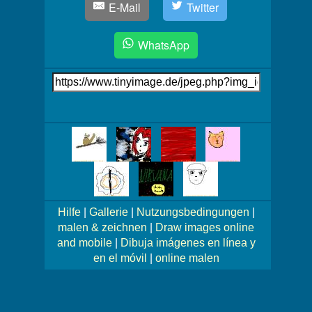
E-Mail
Twitter
WhatsApp
Link
auf's
Bild
Mehr
Bilder!
Hilfe
|
Gallerie
|
Nutzungsbedingungen
|
malen & zeichnen
|
Draw images online
and mobile
|
Dibuja imágenes en línea y
en el móvil
|
online malen