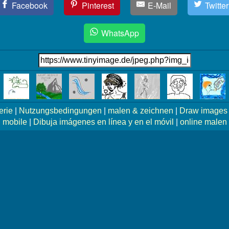
Facebook
Pinterest
E-Mail
Twitter
WhatsApp
erie
|
Nutzungsbedingungen
|
malen & zeichnen
|
Draw images 
mobile
|
Dibuja imágenes en línea y en el móvil
|
online malen