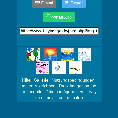
E-Mail
Twitter
WhatsApp
Link
auf's
Bild
Mehr
Bilder!
Hilfe
|
Gallerie
|
Nutzungsbedingungen
|
malen & zeichnen
|
Draw images online
and mobile
|
Dibuja imágenes en línea y
en el móvil
|
online malen