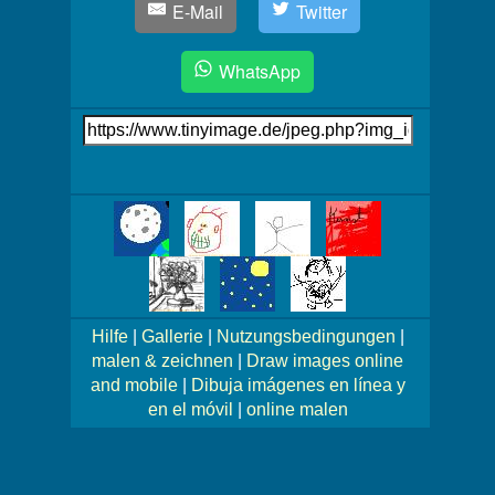
E-Mail
Twitter
WhatsApp
Link
auf's
Bild
Mehr
Bilder!
Hilfe
|
Gallerie
|
Nutzungsbedingungen
|
malen & zeichnen
|
Draw images online
and mobile
|
Dibuja imágenes en línea y
en el móvil
|
online malen