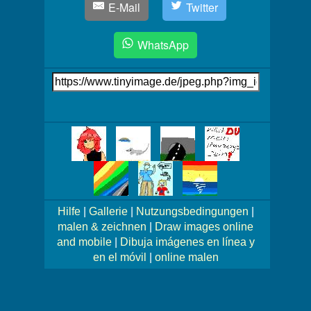
E-Mail
Twitter
WhatsApp
Link
auf's
Bild
Mehr
Bilder!
Hilfe
|
Gallerie
|
Nutzungsbedingungen
|
malen & zeichnen
|
Draw images online
and mobile
|
Dibuja imágenes en línea y
en el móvil
|
online malen