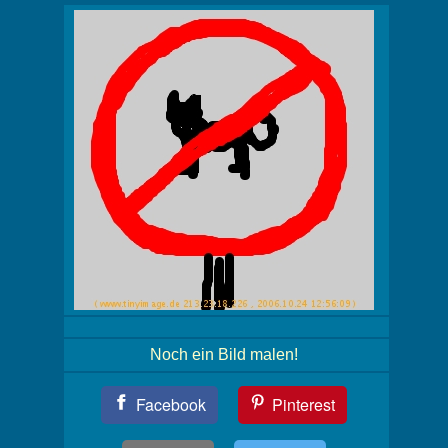
Noch ein Bild malen!
Teil
Facebook
Pinterest
Dein
Bild!