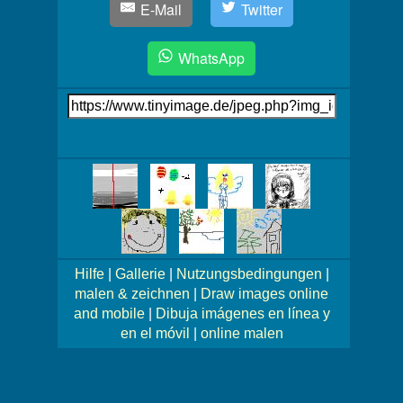
E-Mail
Twitter
WhatsApp
Link
auf's
Bild
Mehr
Bilder!
Hilfe
|
Gallerie
|
Nutzungsbedingungen
|
malen & zeichnen
|
Draw images online
and mobile
|
Dibuja imágenes en línea y
en el móvil
|
online malen