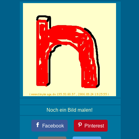
Noch ein Bild malen!
Teil
Facebook
Pinterest
Dein
Bild!