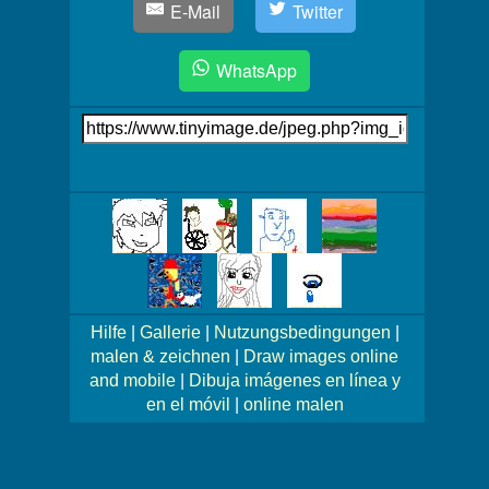
E-Mail
Twitter
WhatsApp
Link
auf's
Bild
Mehr
Bilder!
Hilfe
|
Gallerie
|
Nutzungsbedingungen
|
malen & zeichnen
|
Draw images online
and mobile
|
Dibuja imágenes en línea y
en el móvil
|
online malen