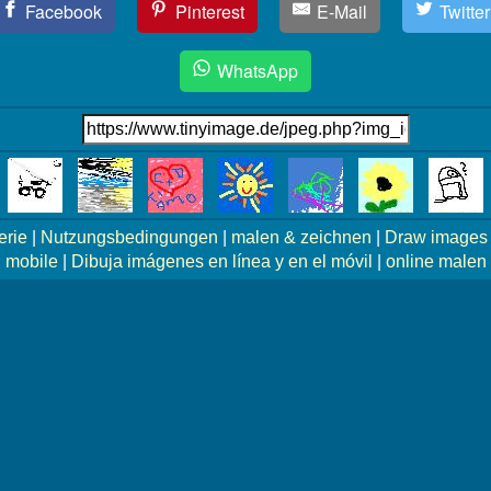
Facebook
Pinterest
E-Mail
Twitter
WhatsApp
erie
|
Nutzungsbedingungen
|
malen & zeichnen
|
Draw images 
mobile
|
Dibuja imágenes en línea y en el móvil
|
online malen