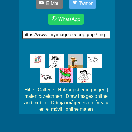
E-Mail
Twitter
WhatsApp
Link
auf's
Bild
Mehr
Bilder!
Hilfe
|
Gallerie
|
Nutzungsbedingungen
|
malen & zeichnen
|
Draw images online
and mobile
|
Dibuja imágenes en línea y
en el móvil
|
online malen