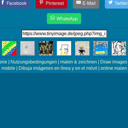
Facebook
Pinterest
E-Mail
Twitter
WhatsApp
erie
|
Nutzungsbedingungen
|
malen & zeichnen
|
Draw images 
mobile
|
Dibuja imágenes en línea y en el móvil
|
online malen