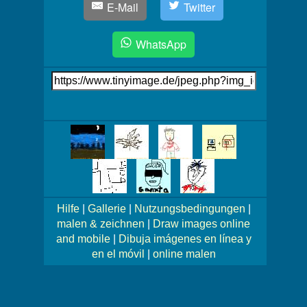
E-Mail
Twitter
WhatsApp
Link
auf's
Bild
Mehr
Bilder!
Hilfe
|
Gallerie
|
Nutzungsbedingungen
|
malen & zeichnen
|
Draw images online
and mobile
|
Dibuja imágenes en línea y
en el móvil
|
online malen