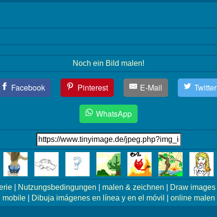
Noch ein Bild malen!
Facebook
Pinterest
E-Mail
Twitter
WhatsApp
erie
|
Nutzungsbedingungen
|
malen & zeichnen
|
Draw images 
mobile
|
Dibuja imágenes en línea y en el móvil
|
online malen