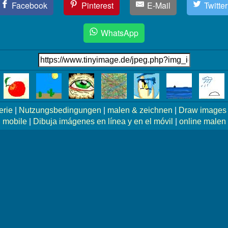
Facebook
Pinterest
E-Mail
Twitter
WhatsApp
erie
|
Nutzungsbedingungen
|
malen & zeichnen
|
Draw images 
mobile
|
Dibuja imágenes en línea y en el móvil
|
online malen