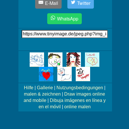
E-Mail
Twitter
WhatsApp
Link
auf's
Bild
Mehr
Bilder!
Hilfe
|
Gallerie
|
Nutzungsbedingungen
|
malen & zeichnen
|
Draw images online
and mobile
|
Dibuja imágenes en línea y
en el móvil
|
online malen