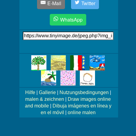
E-Mail
Twitter
WhatsApp
Link
auf's
Bild
Mehr
Bilder!
Hilfe
|
Gallerie
|
Nutzungsbedingungen
|
malen & zeichnen
|
Draw images online
and mobile
|
Dibuja imágenes en línea y
en el móvil
|
online malen