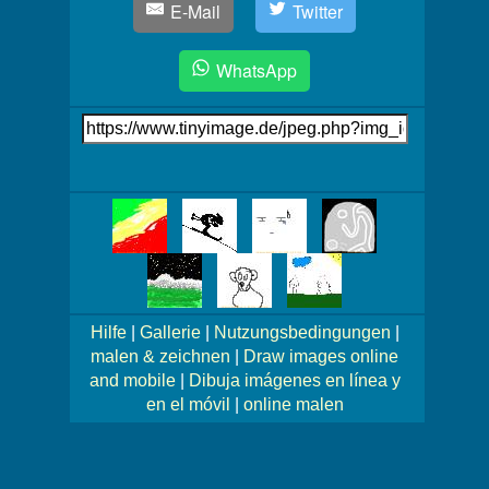
E-Mail
Twitter
WhatsApp
Link
auf's
Bild
Mehr
Bilder!
Hilfe
|
Gallerie
|
Nutzungsbedingungen
|
malen & zeichnen
|
Draw images online
and mobile
|
Dibuja imágenes en línea y
en el móvil
|
online malen