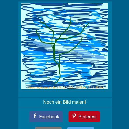
Noch ein Bild malen!
Teil
Facebook
Pinterest
Dein
Bild!