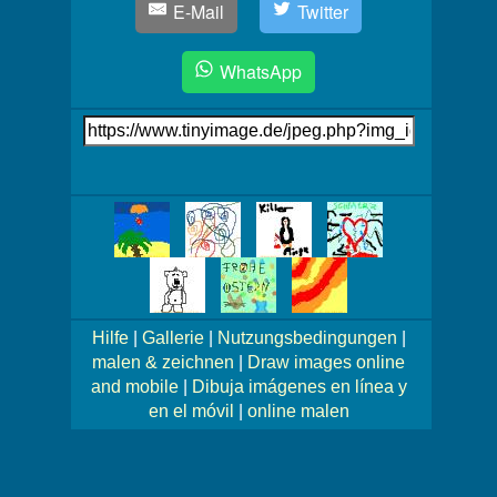
E-Mail
Twitter
WhatsApp
Link
auf's
Bild
Mehr
Bilder!
Hilfe
|
Gallerie
|
Nutzungsbedingungen
|
malen & zeichnen
|
Draw images online
and mobile
|
Dibuja imágenes en línea y
en el móvil
|
online malen