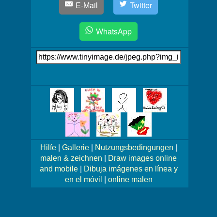
E-Mail
Twitter
WhatsApp
Link
auf's
Bild
Mehr
Bilder!
Hilfe
|
Gallerie
|
Nutzungsbedingungen
|
malen & zeichnen
|
Draw images online
and mobile
|
Dibuja imágenes en línea y
en el móvil
|
online malen