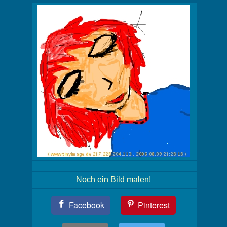
Noch ein Bild malen!
Teil
Facebook
Pinterest
Dein
Bild!