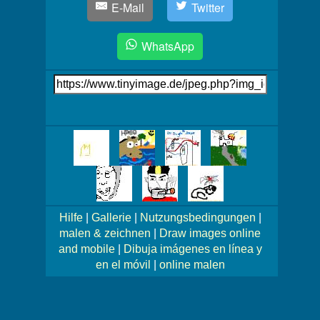
E-Mail
Twitter
WhatsApp
Link
auf's
Bild
Mehr
Bilder!
Hilfe
|
Gallerie
|
Nutzungsbedingungen
|
malen & zeichnen
|
Draw images online
and mobile
|
Dibuja imágenes en línea y
en el móvil
|
online malen