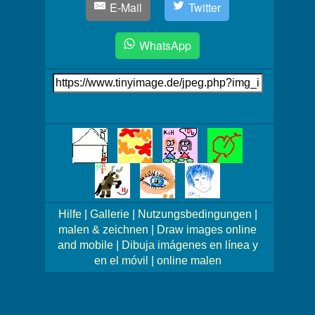
E-Mail
Twitter
WhatsApp
Link
auf's
Bild
Mehr
Bilder!
Hilfe
|
Gallerie
|
Nutzungsbedingungen
|
malen & zeichnen
|
Draw images online
and mobile
|
Dibuja imágenes en línea y
en el móvil
|
online malen