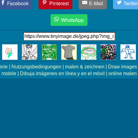
Facebook
Pinterest
E-Mail
Twitter
WhatsApp
erie
|
Nutzungsbedingungen
|
malen & zeichnen
|
Draw images 
mobile
|
Dibuja imágenes en línea y en el móvil
|
online malen