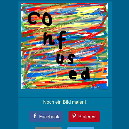
Noch ein Bild malen!
Teil
Facebook
Pinterest
Dein
Bild!