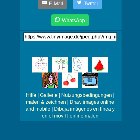
E-Mail
Twitter
WhatsApp
Link
auf's
Bild
Mehr
Bilder!
Hilfe
|
Gallerie
|
Nutzungsbedingungen
|
malen & zeichnen
|
Draw images online
and mobile
|
Dibuja imágenes en línea y
en el móvil
|
online malen