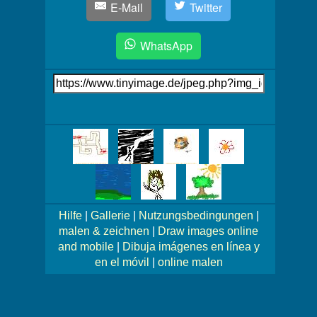
E-Mail
Twitter
WhatsApp
Link
auf's
Bild
Mehr
Bilder!
Hilfe
|
Gallerie
|
Nutzungsbedingungen
|
malen & zeichnen
|
Draw images online
and mobile
|
Dibuja imágenes en línea y
en el móvil
|
online malen